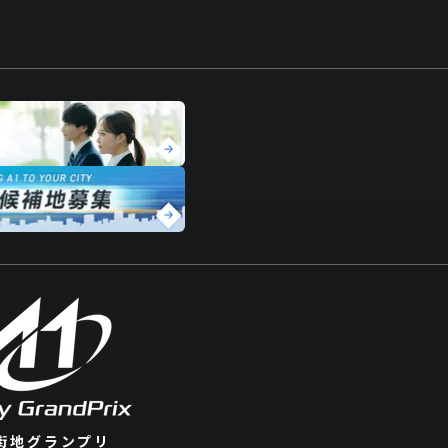
が目指すのは、
誰もが主役になれるまちの物
段の生活道路を、最先端のマシンが走り抜け
るのは、
特別な誰かではなく、このまちに住
援し、支える人が誇りを感じ、子どもたちが未
れるこの熱狂は、一生忘れることのない
「ま
市街地グランプリ