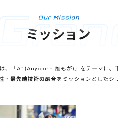
Our Mission
ミッション
、「A1(Anyone = 誰もが)」をテーマ
性
・
最先端技術の融合
をミッションとしたシ