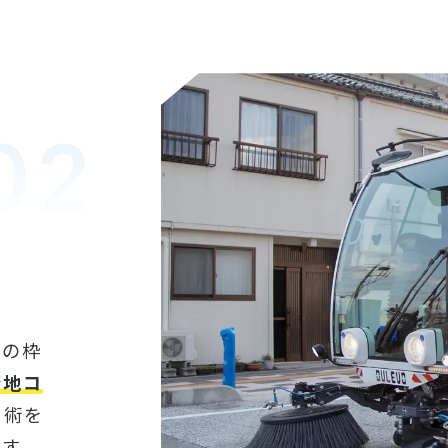
02
スの枠
街地コ
技術を
出す