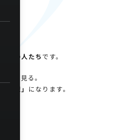
語
です。
る。
む全ての人たち
です。
来を夢見る。
ちの記憶」
になります。