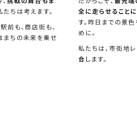
今、
挑戦の舞台もま
だからこそ、
最先端
私たちは考えます。
全に走らせること
す。昨日までの景色
。駅前も、商店街も、
めに。
はまちの未来を乗せ
私たちは、市街地レ
合
します。