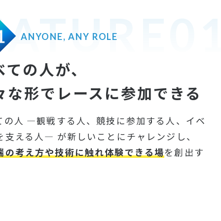
EATURE0
1
ANYONE, ANY ROLE
べての人が、
々な形でレースに参加できる
ての人 ―観戦する人、競技に参加する人、イベ
を支える人― が新しいことにチャレンジし、
端の考え方や技術に触れ体験できる場
を創出す