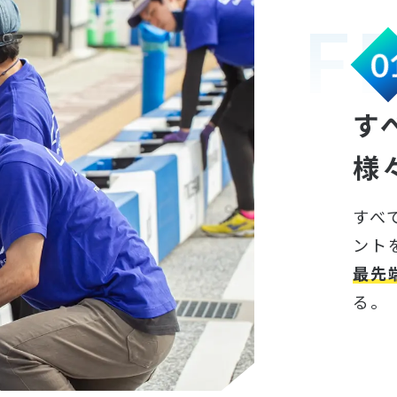
F
0
す
様
すべ
ント
最先
る。