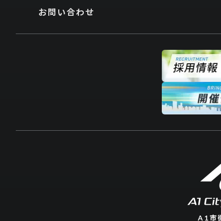
お問い合わせ
私たち
普
その非日常をつく
挑む人を応
まちの真ん中で生ま
A1