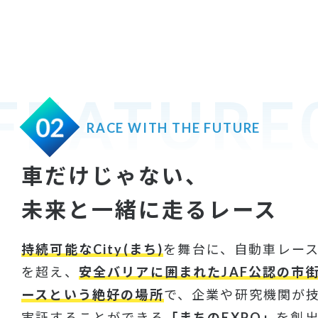
FEATURE
02
RACE WITH THE FUTURE
車だけじゃない、
未来と一緒に走るレース
持続可能なCity(まち)
を舞台に、自動車レー
を超え、
安全バリアに囲まれたJAF公認の市
ースという絶好の場所
で、企業や研究機関が
実証することができる
「まちのEXPO」
を創